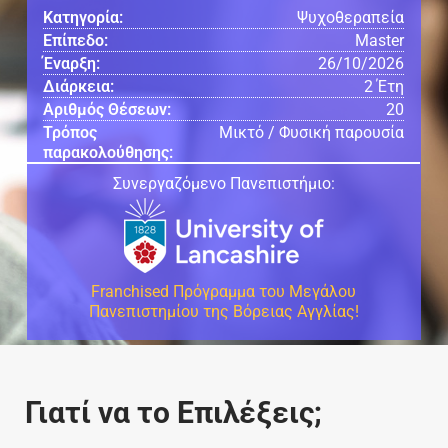
Κατηγορία:
Ψυχοθεραπεία
Επίπεδο:
Master
Έναρξη:
26/10/2026
Διάρκεια:
2 Έτη
Αριθμός Θέσεων:
20
Τρόπος
Μικτό / Φυσική παρουσία
παρακολούθησης:
Συνεργαζόμενο Πανεπιστήμιο:
Franchised Πρόγραμμα του Μεγάλου
Πανεπιστημίου της Βόρειας Αγγλίας!
Γιατί να το Επιλέξεις;