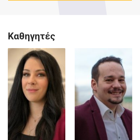
επιθυμητά, αλλά όχι απαραίτητα.
που αυτές έχουν.
Αξιολόγηση πρόθεσης σπουδών από
Σύμβουλο Σπουδών.
Μέρος 1ο: Εξάμηνο
Επιτυχημένη ακαδημαϊκή Συνέντευξη.
2ο
Καθηγητές
Μέρος 2ο: Εξάμηνο
3ο