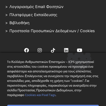
Λογαριασμός Email Φοιτητών
Πλατφόρμες Εκπαίδευσης
Βιβλιοθήκη
Προστασία Προσωπικών Δεδομένων / Cookies
To Κολλέγιο Ανθρωπιστικών Επιστημών – ICPS χρησιμοποιεί
στις ιστοσελίδες του cookies προκειμένου να προσφέρει ένα
© ICPS – ALL RIGHT RESERVED
ασφαλέστερο και αποτελεσματικότερο για τους επισκέπτες
περιβάλλον. Επιλέγοντας να συνεχίσετε την περιήγησή σας στις
Με Άδεια Λειτουργίας του Υπουργείου Παιδείας (Αρ. 94540/ΙΑ/15-07-
ιστοσελίδες μας, αποδέχεσθε τη χρήση των “cookies”. Για
2013) &
τη Διασφάλιση Ποιότητας του Βρετανικού Συστήματος Ανώτατης
περισσότερες πληροφορίες, παρακαλούμε να ανατρέξετε στην
Εκπαίδευσης
σελίδα Προστασίας Προσωπικών Δεδομένων, στην
παράγραφο
Cookies και Pixel Tags
.
Ιδρυτικό Μέλος της Πανελλήνιας Ένωσης Αναγνωρισμένων
Κολλεγίων