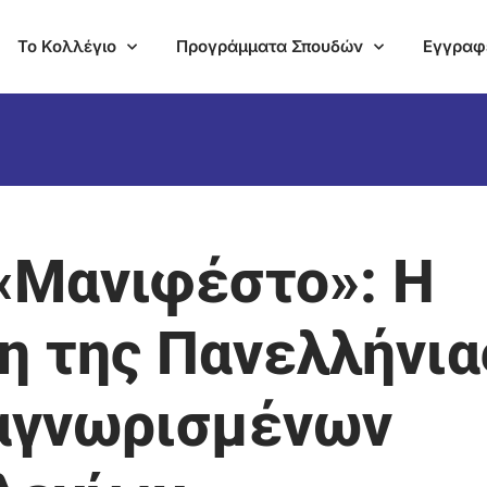
Το Κολλέγιο
Προγράμματα Σπουδών
Εγγραφ
«Μανιφέστο»: Η
η της Πανελλήνια
αγνωρισμένων