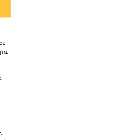
ου
ητα,
α
.