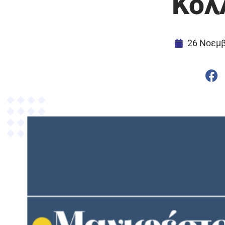
Κολ
26 Νοεμβ