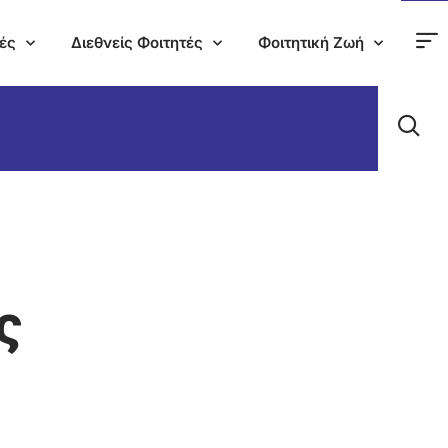
ές
Διεθνείς Φοιτητές
Φοιτητική Ζωή
ς