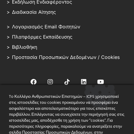
Εκδήλωση Ενδιαφέροντος
Διαδικασία Αίτησης
Λογαριασμός Email Φοιτητών
Πλατφόρμες Εκπαίδευσης
Βιβλιοθήκη
Προστασία Προσωπικών Δεδομένων / Cookies
To Κολλέγιο Ανθρωπιστικών Επιστημών – ICPS χρησιμοποιεί
στις ιστοσελίδες του cookies προκειμένου να προσφέρει ένα
© ICPS – ALL RIGHT RESERVED
ασφαλέστερο και αποτελεσματικότερο για τους επισκέπτες
περιβάλλον. Επιλέγοντας να συνεχίσετε την περιήγησή σας στις
Με Άδεια Λειτουργίας του Υπουργείου Παιδείας (Αρ. 94540/ΙΑ/15-07-
ιστοσελίδες μας, αποδέχεσθε τη χρήση των “cookies”. Για
2013) &
τη Διασφάλιση Ποιότητας του Βρετανικού Συστήματος Ανώτατης
περισσότερες πληροφορίες, παρακαλούμε να ανατρέξετε στην
Εκπαίδευσης
σελίδα Προστασίας Προσωπικών Δεδομένων, στην