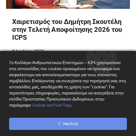
Χαιρετισμός του Δημήτρη Σκουτέλη
στην Τελετή Αποφοίτησης 2026 του
ICPS
9 Ιουλίου 2026
To Κολλέγιο Ανθρωπιστικών Επιστημών – ICPS χρησιμοποιεί
Στην Τελετή Αποφοίτησης 2026 του Κολλεγίου
στις ιστοσελίδες του cookies προκειμένου να προσφέρει ένα
Ανθρωπιστικών Επιστημών – ICPS, είχαμε την
ασφαλέστερο και αποτελεσματικότερο για τους επισκέπτες
τιμή να δεχθούμε τον χαιρετισμό του Προέδρου
περιβάλλον. Επιλέγοντας να συνεχίσετε την περιήγησή σας στις
της Ένωσης Νοσηλευτών Ελλάδας (ΕΝΕ), κ.
ιστοσελίδες μας, αποδέχεσθε τη χρήση των “cookies”. Για
περισσότερες πληροφορίες, παρακαλούμε να ανατρέξετε στην
σελίδα Προστασίας Προσωπικών Δεδομένων, στην
παράγραφο
Cookies και Pixel Tags
.
Αποδοχή
Εκδήλωση
+30 210 64 56 564
ενδιαφέροντος