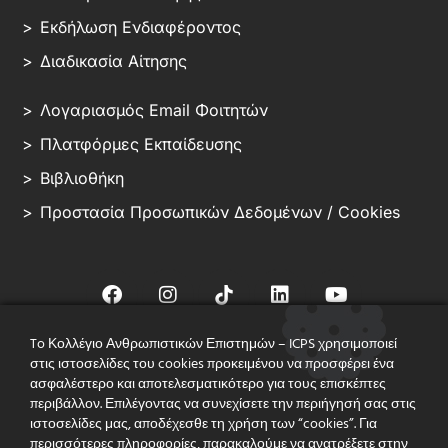
Εκδήλωση Ενδιαφέροντος
Διαδικασία Αίτησης
Λογαριασμός Email Φοιτητών
Πλατφόρμες Εκπαίδευσης
Βιβλιοθήκη
Προστασία Προσωπικών Δεδομένων / Cookies
To Κολλέγιο Ανθρωπιστικών Επιστημών – ICPS χρησιμοποιεί
στις ιστοσελίδες του cookies προκειμένου να προσφέρει ένα
© ICPS – ALL RIGHT RESERVED
ασφαλέστερο και αποτελεσματικότερο για τους επισκέπτες
περιβάλλον. Επιλέγοντας να συνεχίσετε την περιήγησή σας στις
Με Άδεια Λειτουργίας του Υπουργείου Παιδείας (Αρ. 94540/ΙΑ/15-07-
ιστοσελίδες μας, αποδέχεσθε τη χρήση των “cookies”. Για
2013) &
τη Διασφάλιση Ποιότητας του Βρετανικού Συστήματος Ανώτατης
περισσότερες πληροφορίες, παρακαλούμε να ανατρέξετε στην