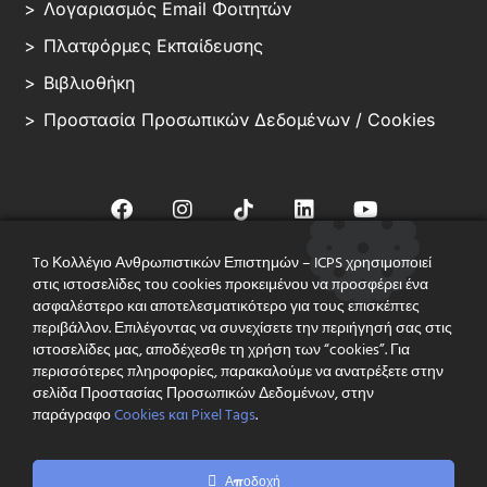
Λογαριασμός Email Φοιτητών
Πλατφόρμες Εκπαίδευσης
Βιβλιοθήκη
Προστασία Προσωπικών Δεδομένων / Cookies
To Κολλέγιο Ανθρωπιστικών Επιστημών – ICPS χρησιμοποιεί
στις ιστοσελίδες του cookies προκειμένου να προσφέρει ένα
© ICPS – ALL RIGHT RESERVED
ασφαλέστερο και αποτελεσματικότερο για τους επισκέπτες
περιβάλλον. Επιλέγοντας να συνεχίσετε την περιήγησή σας στις
Με Άδεια Λειτουργίας του Υπουργείου Παιδείας (Αρ. 94540/ΙΑ/15-07-
ιστοσελίδες μας, αποδέχεσθε τη χρήση των “cookies”. Για
2013) &
τη Διασφάλιση Ποιότητας του Βρετανικού Συστήματος Ανώτατης
περισσότερες πληροφορίες, παρακαλούμε να ανατρέξετε στην
Εκπαίδευσης
σελίδα Προστασίας Προσωπικών Δεδομένων, στην
παράγραφο
Cookies και Pixel Tags
.
Ιδρυτικό Μέλος της Πανελλήνιας Ένωσης Αναγνωρισμένων
Κολλεγίων
Αποδοχή
Εκδήλωση