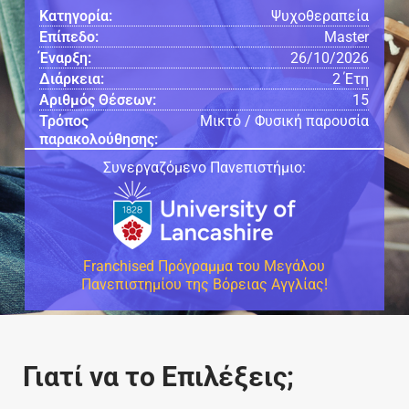
Κατηγορία:
Ψυχοθεραπεία
Επίπεδο:
Master
Έναρξη:
26/10/2026
Διάρκεια:
2 Έτη
Αριθμός Θέσεων:
15
Τρόπος
Μικτό / Φυσική παρουσία
παρακολούθησης:
Συνεργαζόμενο Πανεπιστήμιο:
Franchised Πρόγραμμα του Μεγάλου
Πανεπιστημίου της Βόρειας Αγγλίας!
Γιατί να το Επιλέξεις;