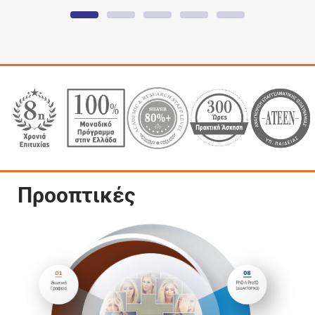
Επιπλέον σημαντικά χαρακτηριστικά
του προγράμματος είναι:
Αναγνωρισμένο από το
Αυτοτελές Τμήμα
Εφαρμογής της Ευρωπαϊκής Νομοθεσίας
(ΑΤΕΕΝ)
(πρώην ΣΑΕΠ) ως
Ισοδύναμο
(Επαγγελματική Ισοδυναμία)
των
Μεταπτυχιακών των δημοσίων ΑΕΙ.
Διεπιστημονική ομάδα εκπαιδευτών
με
εμπειρία στην συμβουλευτική και την
ψυχοθεραπεία, και
πιστοποιημένοι
από την
Ευρωπαϊκή Εταιρεία Συμβουλευτικής
, την
Προοπτικές
Ευρωπαϊκή Εταιρεία Ψυχοθεραπείας
, αλλά
και της
Παγκόσμίας Ένωσης Θετικής &
Διαπολιτισμικής Ψυχοθεραπείας (WAPP)
.
Υποχρεωτική
πρακτική άσκηση,
τουλάχιστον
300 ωρών, σε φορείς του ιδιωτικού και του
ευρύτερου δημόσιου τομέα ή με
επαγγελματίες
πιστοποιημένους