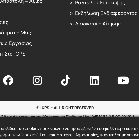
Αποστολή – Αξίες
Ραντεβού Επίσκεψης
Εκδήλωση Ενδιαφέροντος
ίες
Διαδικασία Αίτησης
ράμματά Μας
εις Εργασίας
 Στο ICPS
© ICPS – ALL RIGHT RESERVED
 Άδεια Λειτουργίας του Υπουργείου Παιδείας (Αρ. 94540/ΙΑ/15-07-2013) &
Διασφάλιση Ποιότητας του Βρετανικού Συστήματος Ανώτατης Εκπαίδευσης
οσελίδες του cookies προκειμένου να προσφέρει ένα ασφαλέστερο και απο
Ιδρυτικό Μέλος της Πανελλήνιας Ένωσης Αναγνωρισμένων Κολλεγίων
η χρήση των “cookies”. Για περισσότερες πληροφορίες, παρακαλούμε να 