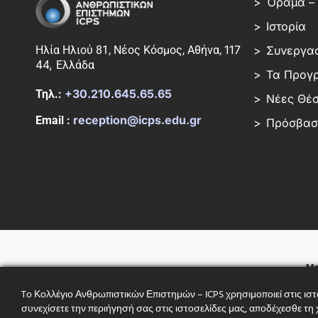
Όραμα – 
Ιστορία
117
Ηλία Ηλιού 81, Νέος Κόσμος, Αθήνα,
Συνεργασ
44,
Ελλάδα
Τα Προγ
+30.210.645.65.65
Τηλ.:
Νέες Θέσ
reception@icps.edu.gr
Email :
Πρόσβαση
Με
τη 
To Κολλέγιο Ανθρωπιστικών Επιστημών – ICPS χρησιμοποιεί στις ιστ
συνεχίσετε την περιήγησή σας στις ιστοσελίδες μας, αποδέχεσθε τ