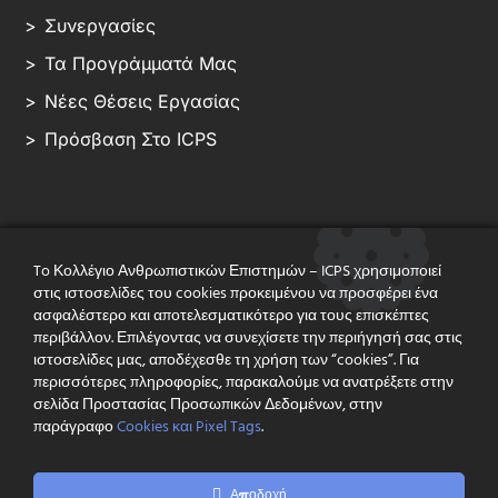
Συνεργασίες
Τα Προγράμματά Μας
Νέες Θέσεις Εργασίας
Πρόσβαση Στο ICPS
ΧΡΗΣΙΜΟΙ ΣΥΝΔΕΣΜΟΙ:
To Κολλέγιο Ανθρωπιστικών Επιστημών – ICPS χρησιμοποιεί
Ραντεβού Επίσκεψης
στις ιστοσελίδες του cookies προκειμένου να προσφέρει ένα
ασφαλέστερο και αποτελεσματικότερο για τους επισκέπτες
Εκδήλωση Ενδιαφέροντος
περιβάλλον. Επιλέγοντας να συνεχίσετε την περιήγησή σας στις
ιστοσελίδες μας, αποδέχεσθε τη χρήση των “cookies”. Για
Διαδικασία Αίτησης
περισσότερες πληροφορίες, παρακαλούμε να ανατρέξετε στην
σελίδα Προστασίας Προσωπικών Δεδομένων, στην
Λογαριασμός Email Φοιτητών
παράγραφο
Cookies και Pixel Tags
.
Πλατφόρμες Εκπαίδευσης
Βιβλιοθήκη
Αποδοχή