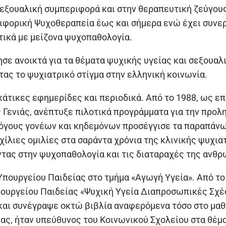
σεξουαλική συμπεριφορά και στην θεραπευτική ζεύγου
ριφορική Ψυχοθεραπεία έως και σήμερα ενώ έχει συνε
τικά με μείζονα ψυχοπαθολογία.
ησε ανοικτά για τα θέματα ψυχικής υγείας και σεξουαλ
ας το ψυχιατρικό στίγμα στην ελληνική κοινωνία.
άτικες εφημερίδες και περιοδικά. Από το 1988, ως ε
Γενιάς, ανέπτυξε πιλοτικά προγράμματα για την προλη
όγους γονέων και κηδεμόνων προσέγγισε τα παραπάνω
ίλιες ομιλίες στα σαράντα χρόνια της κλινικής ψυχια
οντας στην ψυχοπαθολογία και τις διαταραχές της ανθ
πουργείου Παιδείας στο τμήμα «Αγωγή Υγεία». Από το 
πουργείου Παιδείας «Ψυχική Υγεία Διαπροσωπικές Σχέ
 και συνέγραψε οκτώ βιβλία αναφερόμενα τόσο στο μαθη
ας, ήταν υπεύθυνος του Κοινωνικού Σχολείου στα θέμ