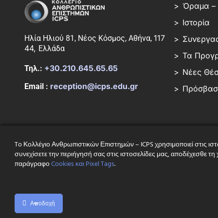
Όραμα – 
Ιστορία
117
Ηλία Ηλιού 81, Νέος Κόσμος, Αθήνα,
Συνεργασ
44,
Ελλάδα
Τα Προγ
+30.210.645.65.65
Τηλ.:
Νέες Θέσ
reception@icps.edu.gr
Email :
Πρόσβαση
To Κολλέγιο Ανθρωπιστικών Επιστημών – ICPS χρησιμοποιεί στις ιστ
συνεχίσετε την περιήγησή σας στις ιστοσελίδες μας, αποδέχεσθε τ
παράγραφο
Cookies και Pixel Tags
.
Με
τη 
Αποδοχή