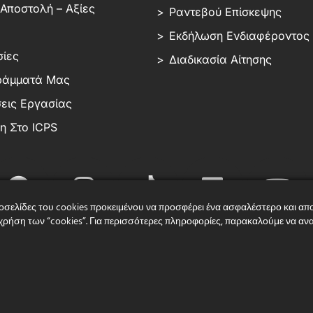
Αποστολή – Αξίες
Ραντεβού Επίσκεψης
Εκδήλωση Ενδιαφέροντος
ίες
Διαδικασία Αίτησης
ράμματά Μας
εις Εργασίας
 Στο ICPS
οσελίδες του cookies προκειμένου να προσφέρει ένα ασφαλέστερο και απο
η χρήση των “cookies”. Για περισσότερες πληροφορίες, παρακαλούμε να 
© ICPS – ALL RIGHT RESERVED
 Άδεια Λειτουργίας του Υπουργείου Παιδείας (Αρ. 94540/ΙΑ/15-07-2013) &
Διασφάλιση Ποιότητας του Βρετανικού Συστήματος Ανώτατης Εκπαίδευσης
Ιδρυτικό Μέλος της Πανελλήνιας Ένωσης Αναγνωρισμένων Κολλεγίων