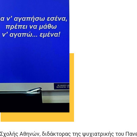
ς Σχολής Αθηνών, διδάκτορας της ψυχιατρικής του Πα