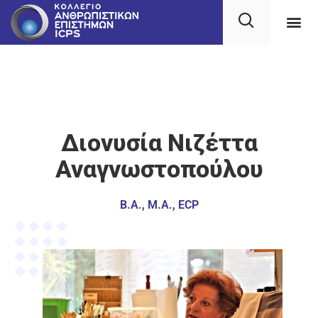
Διονυσία Νιζέττα
Αναγνωστοπούλου
B.A., M.A., ECP